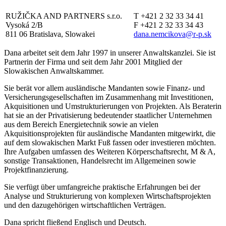
RUŽIČKA AND PARTNERS s.r.o.
T +421 2 32 33 34 41
Vysoká 2/B
F +421 2 32 33 34 43
811 06 Bratislava, Slowakei
dana.nemcikova@r-p.sk
Dana arbeitet seit dem Jahr 1997 in unserer Anwaltskanzlei. Sie ist
Partnerin der Firma und seit dem Jahr 2001 Mitglied der
Slowakischen Anwaltskammer.
Sie berät vor allem ausländische Mandanten sowie Finanz- und
Versicherungsgesellschaften im Zusammenhang mit Investitionen,
Akquisitionen und Umstrukturierungen von Projekten. Als Beraterin
hat sie an der Privatisierung bedeutender staatlicher Unternehmen
aus dem Bereich Energietechnik sowie an vielen
Akquisitionsprojekten für ausländische Mandanten mitgewirkt, die
auf dem slowakischen Markt Fuß fassen oder investieren möchten.
Ihre Aufgaben umfassen des Weiteren Körperschaftsrecht, M & A,
sonstige Transaktionen, Handelsrecht im Allgemeinen sowie
Projektfinanzierung.
Sie verfügt über umfangreiche praktische Erfahrungen bei der
Analyse und Strukturierung von komplexen Wirtschaftsprojekten
und den dazugehörigen wirtschaftlichen Verträgen.
Dana spricht fließend Englisch und Deutsch.