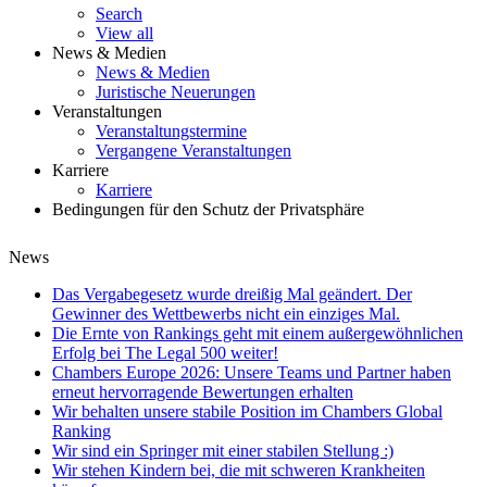
Search
View all
News & Medien
News & Medien
Juristische Neuerungen
Veranstaltungen
Veranstaltungstermine
Vergangene Veranstaltungen
Karriere
Karriere
Bedingungen für den Schutz der Privatsphäre
News
Das Vergabegesetz wurde dreißig Mal geändert. Der
Gewinner des Wettbewerbs nicht ein einziges Mal.
Die Ernte von Rankings geht mit einem außergewöhnlichen
Erfolg bei The Legal 500 weiter!
Chambers Europe 2026: Unsere Teams und Partner haben
erneut hervorragende Bewertungen erhalten
Wir behalten unsere stabile Position im Chambers Global
Ranking
Wir sind ein Springer mit einer stabilen Stellung :)
Wir stehen Kindern bei, die mit schweren Krankheiten