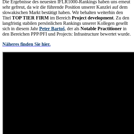
Die Ergebnisse des neuesten IFLR1000-Rankings haben uns erneut
sehr gefreut, da wir die führende Position unserer Kanzlei auf dem
slowakischen Markt bestätigt haben. Wir behalten weiterhin den
Titel
TOP TIER FIRM
im Bereich
Project development
. Zu den
langfristig stabilen persönlichen Rankings unserer Kollegen gesellt
sich in diesem Jahr
Peter Bartoš
, der als
Notable Practitioner
in
den Bereichen PPP/PFI und Projects: Infrastructure bewertet wurde.
Näheres finden Sie hier.