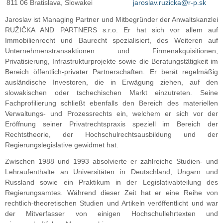
811 06 Bratislava, Slowakei
jaroslav.ruzicka@r-p.sk
Jaroslav ist Managing Partner und Mitbegründer der Anwaltskanzlei
RUŽIČKA AND PARTNERS s.r.o. Er hat sich vor allem auf
Immobilienrecht und Baurecht spezialisiert, des Weiteren auf
Unternehmenstransaktionen und Firmenakquisitionen,
Privatisierung, Infrastrukturprojekte sowie die Beratungstätigkeit im
Bereich öffentlich-privater Partnerschaften. Er berät regelmäßig
ausländische Investoren, die in Erwägung ziehen, auf den
slowakischen oder tschechischen Markt einzutreten. Seine
Fachprofilierung schließt ebenfalls den Bereich des materiellen
Verwaltungs- und Prozessrechts ein, welchem er sich vor der
Eröffnung seiner Privatrechtspraxis speziell im Bereich der
Rechtstheorie, der Hochschulrechtsausbildung und der
Regierungslegislative gewidmet hat.
Zwischen 1988 und 1993 absolvierte er zahlreiche Studien- und
Lehraufenthalte an Universitäten in Deutschland, Ungarn und
Russland sowie ein Praktikum in der Legislativabteilung des
Regierungsamtes. Während dieser Zeit hat er eine Reihe von
rechtlich-theoretischen Studien und Artikeln veröffentlicht und war
der Mitverfasser von einigen Hochschullehrtexten und