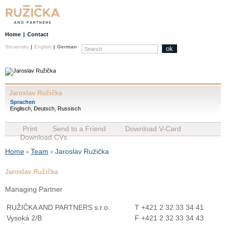
Home
|
Contact
Slovensky
|
English
|
German
ok
Jaroslav Ružička
Sprachen
Englisch, Deutsch, Russisch
Print
Send to a Friend
Download V-Card
Download CVs
Home
›
Team
› Jaroslav Ružička
Jaroslav Ružička
Managing Partner
RUŽIČKA AND PARTNERS s.r.o.
T +421 2 32 33 34 41
Vysoká 2/B
F +421 2 32 33 34 43