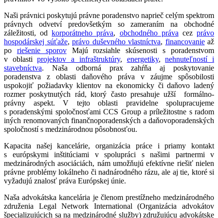
Naši právnici poskytujú právne poradenstvo naprieč celým spektrom
právnych odvetví predovšetkým so zameraním na obchodné
záležitosti, od
korporátneho práva
,
obchodného práva
cez
právo
hospodárskej súťaže
,
právo duševného vlastníctva
,
financovanie
až
po
riešenie sporov
Majú rozsiahle skúsenosti s poradenstvom
v oblasti
projektov a infraštruktúry
,
energetiky
,
nehnuteľností i
stavebníctva
. Naša odborná prax zahŕňa aj poskytovanie
poradenstva z oblasti daňového práva v záujme spôsobilosti
uspokojiť požiadavky klientov na ekonomicky či daňovo ladený
rozmer poskytnutých rád, ktorý často presahuje užší formálno-
právny aspekt. V tejto oblasti pravidelne spolupracujeme
s poradenskými spoločnosťami CCS Group a príležitostne s radom
iných renomovaných finančnoporadenských a daňovoporadenských
spoločností s medzinárodnou pôsobnosťou.
Kapacita našej kancelárie, organizácia práce i priamy kontakt
s európskymi inštitúciami v spolupráci s našimi partnermi v
medzinárodných asociáciách, nám umožňujú efektívne riešiť nielen
právne problémy lokálneho či nadnárodného rázu, ale aj tie, ktoré si
vyžadujú znalosť práva Európskej únie.
Naša advokátska kancelária je členom prestížneho medzinárodného
združenia Legal Network International (Organizácia advokátov
špecializujúcich sa na medzinárodné služby) združujúcu advokátske