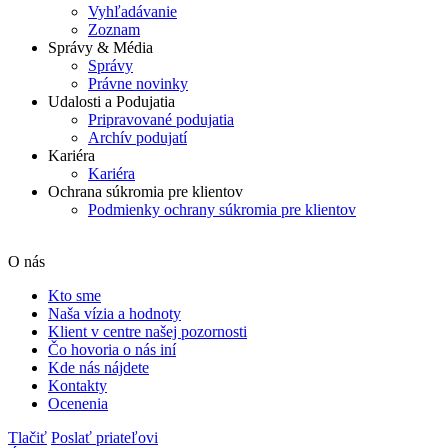
Vyhľadávanie
Zoznam
Správy & Média
Správy
Právne novinky
Udalosti a Podujatia
Pripravované podujatia
Archív podujatí
Kariéra
Kariéra
Ochrana súkromia pre klientov
Podmienky ochrany súkromia pre klientov
O nás
Kto sme
Naša vízia a hodnoty
Klient v centre našej pozornosti
Čo hovoria o nás iní
Kde nás nájdete
Kontakty
Ocenenia
Tlačiť
Poslať priateľovi