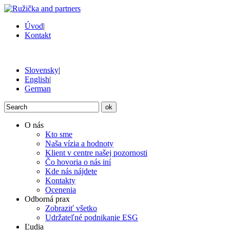
Úvod
|
Kontakt
Slovensky
|
English
|
German
ok
O nás
Kto sme
Naša vízia a hodnoty
Klient v centre našej pozornosti
Čo hovoria o nás iní
Kde nás nájdete
Kontakty
Ocenenia
Odborná prax
Zobraziť všetko
Udržateľné podnikanie ESG
Ľudia