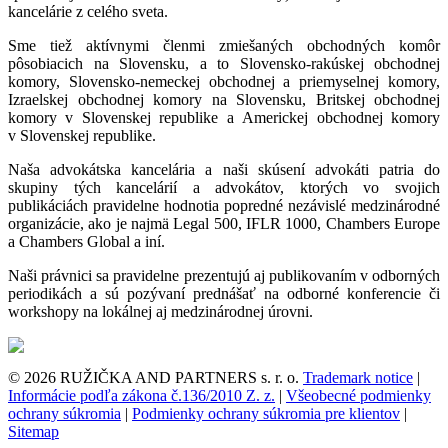
kancelárie z celého sveta.
Sme tiež aktívnymi členmi zmiešaných obchodných komôr
pôsobiacich na Slovensku, a to Slovensko-rakúskej obchodnej
komory, Slovensko-nemeckej obchodnej a priemyselnej komory,
Izraelskej obchodnej komory na Slovensku, Britskej obchodnej
komory v Slovenskej republike a Americkej obchodnej komory
v Slovenskej republike.
Naša advokátska kancelária a naši skúsení advokáti patria do
skupiny tých kancelárií a advokátov, ktorých vo svojich
publikáciách pravidelne hodnotia popredné nezávislé medzinárodné
organizácie, ako je najmä Legal 500, IFLR 1000, Chambers Europe
a Chambers Global a iní.
Naši právnici sa pravidelne prezentujú aj publikovaním v odborných
periodikách a sú pozývaní prednášať na odborné konferencie či
workshopy na lokálnej aj medzinárodnej úrovni.
© 2026 RUŽIČKA AND PARTNERS s. r. o.
Trademark notice
|
Informácie podľa zákona č.136/2010 Z. z.
|
Všeobecné podmienky
ochrany súkromia
|
Podmienky ochrany súkromia pre klientov
|
Sitemap