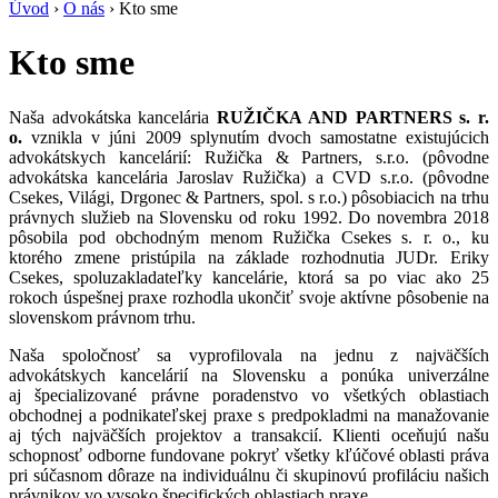
Úvod
›
O nás
› Kto sme
Kto sme
Naša advokátska kancelária
RUŽIČKA AND PARTNERS s. r.
o.
vznikla v júni 2009 splynutím dvoch samostatne existujúcich
advokátskych kancelárií: Ružička & Partners, s.r.o. (pôvodne
advokátska kancelária Jaroslav Ružička) a CVD s.r.o. (pôvodne
Csekes, Világi, Drgonec & Partners, spol. s r.o.) pôsobiacich na trhu
právnych služieb na Slovensku od roku 1992. Do novembra 2018
pôsobila pod obchodným menom Ružička Csekes s. r. o., ku
ktorého zmene pristúpila na základe rozhodnutia JUDr. Eriky
Csekes, spoluzakladateľky kancelárie, ktorá sa po viac ako 25
rokoch úspešnej praxe rozhodla ukončiť svoje aktívne pôsobenie na
slovenskom právnom trhu.
Naša spoločnosť sa vyprofilovala na jednu z najväčších
advokátskych kancelárií na Slovensku a ponúka univerzálne
aj špecializované právne poradenstvo vo všetkých oblastiach
obchodnej a podnikateľskej praxe s predpokladmi na manažovanie
aj tých najväčších projektov a transakcií. Klienti oceňujú našu
schopnosť odborne fundovane pokryť všetky kľúčové oblasti práva
pri súčasnom dôraze na individuálnu či skupinovú profiláciu našich
právnikov vo vysoko špecifických oblastiach praxe.