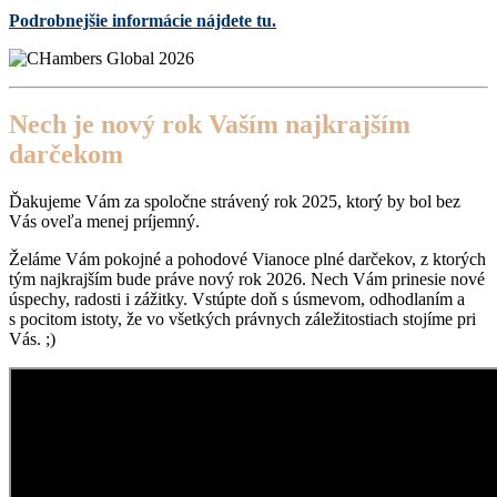
Podrobnejšie informácie nájdete tu.
Nech je nový rok Vaším najkrajším
darčekom
Ďakujeme Vám za spoločne strávený rok 2025, ktorý by bol bez
Vás oveľa menej príjemný.
Želáme Vám pokojné a pohodové Vianoce plné darčekov, z ktorých
tým najkrajším bude práve nový rok 2026. Nech Vám prinesie nové
úspechy, radosti i zážitky. Vstúpte doň s úsmevom, odhodlaním a
s pocitom istoty, že vo všetkých právnych záležitostiach stojíme pri
Vás. ;)