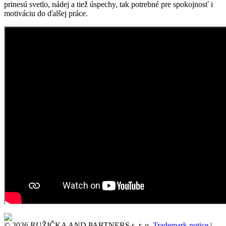
prinesú svetlo, nádej a tiež úspechy, tak potrebné pre spokojnosť i
motiváciu do ďalšej práce.
© 2026 RUŽIČKA AND PARTNERS s. r. o.
Trademark notice
|