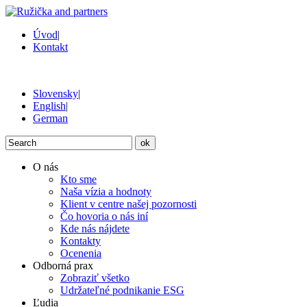
Úvod
|
Kontakt
Slovensky
|
English
|
German
ok
O nás
Kto sme
Naša vízia a hodnoty
Klient v centre našej pozornosti
Čo hovoria o nás iní
Kde nás nájdete
Kontakty
Ocenenia
Odborná prax
Zobraziť všetko
Udržateľné podnikanie ESG
Ľudia