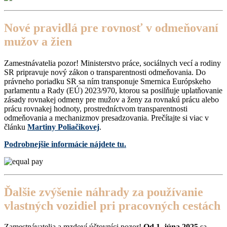
Nové pravidlá pre rovnosť v odmeňovaní
mužov a žien
Zamestnávatelia pozor! Ministerstvo práce, sociálnych vecí a rodiny
SR pripravuje nový zákon o transparentnosti odmeňovania. Do
právneho poriadku SR sa ním transponuje Smernica Európskeho
parlamentu a Rady (EÚ) 2023/970, ktorou sa posilňuje uplatňovanie
zásady rovnakej odmeny pre mužov a ženy za rovnakú prácu alebo
prácu rovnakej hodnoty, prostredníctvom transparentnosti
odmeňovania a mechanizmov presadzovania. Prečítajte si viac v
článku
Martiny Poliačikovej
.
Podrobnejšie informácie nájdete tu.
Ďalšie zvýšenie náhrady za používanie
vlastných vozidiel pri pracovných cestách
Zamestnávatelia a mzdoví účtovníci pozor!
Od 1. júna 2025
sa