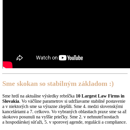
Sme skokan so stabilným základom :)
Sme hrdí na aktuálne výsledky rebríčka
10 Largest Law Firms in
Slovakia
. Vo väčšine parametrov si udržiavame stabilné postavenie
a v niektorých sme sa výrazne zlepšili. Sme 4. medzi slovenskými
kanceláriami a 7. celkovo. Vo vybraných oblastiach praxe sme sa až
skokovo posunuli na vyššie priečky. Sme 2. v nehnuteľnostiach
a hospodárskej súťaži, 5. v sporovej agende, regulácii a compliance.