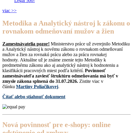
Legal 500!
viac >>
Metodika a Analytický nástroj k zákonu o
rovnakom odmeňovaní mužov a žien
Zamestnávatelia pozor!
Ministerstvo práce už zverejnilo Metodiku
a Analytický nástroj k novému zákonu o rovnakom odmeňovaní
mužov a žien za rovnakú prácu alebo za prácu rovnakej
hodnoty. Aktuálne už je známe znenie tejto Metodiky k
predmetnému zákonu ako aj analytický nástroj k hodnoteniu a
klasifikácii pracovných miest podľa kritérií.
Povinnosť
zamestnávateľa zaviesť štruktúru odmeňovania má byť v
zmysle zákona splnená do 31.07.2026.
Zistite viac v
článku
Martiny Poliačikovej
.
Čítať alebo stiahnuť dokument
Nová povinnosť pre e-shopy: online
odstúpenie od zmluvy