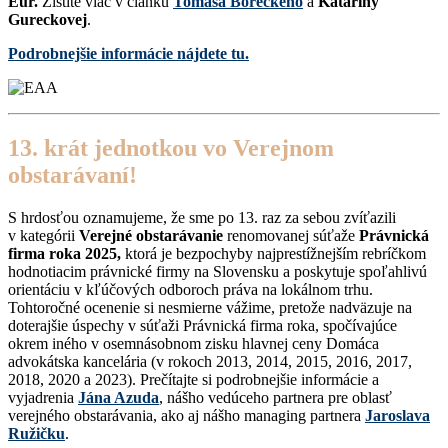
Eur.
Zistite viac v článku
Tomáša Boreckého
a
Kataríny
Gureckovej
.
Podrobnejšie informácie nájdete tu.
13. krát jednotkou vo Verejnom
obstarávaní!
S hrdosťou oznamujeme, že sme po 13. raz za sebou zvíťazili
v kategórii
Verejné obstarávanie
renomovanej súťaže
Právnická
firma roka 2025,
ktorá je bezpochyby najprestížnejším rebríčkom
hodnotiacim právnické firmy na Slovensku a poskytuje spoľahlivú
orientáciu v kľúčových odboroch práva na lokálnom trhu.
Tohtoročné ocenenie si nesmierne vážime, pretože nadväzuje na
doterajšie úspechy v súťaži Právnická firma roka, spočívajúce
okrem iného v osemnásobnom zisku hlavnej ceny Domáca
advokátska kancelária (v rokoch 2013, 2014, 2015, 2016, 2017,
2018, 2020 a 2023). Prečítajte si podrobnejšie informácie a
vyjadrenia
Jána Azuda
, nášho vedúceho partnera pre oblasť
verejného obstarávania, ako aj nášho managing partnera
Jaroslava
Ružičku
.