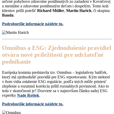
určené pohybovo zdravotne postihnutých zo zariadení v Kováčovej
a mentálne a zdravotne postihnutým deťom i dospelým. Tento krát
klientov prišli potešiť
Richard Müller
,
Martin Harich
, či skupina
Banda
.
Podrobnejšie informácie nájdete tu.
Omnibus a ESG: Zjednodušenie pravidiel
otvára nové príležitosti pre udržateľné
podnikanie
Európska komisia predstavila tzv. Omnibus – legislatívny balíček,
ktorý má zjednodušiť pravidlá pre ESG reportovanie. Kým niektorí
v ňom vidia oslabenie ESG regulácie, podľa iných môže priniesť
zlepšenie a rozumnú korekciu príliš rozsiahlych povinností. Ako to
teda v skutočnosti je? Dozviete sa v najnovšom článku našej ESG
expertky
Nade Roštek
.
Podrobnejšie informácie nájdete tu.