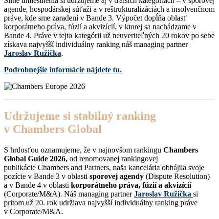
Silné umiestnenia si udržujeme aj v ďalších kategóriách – v sporovej
agende, hospodárskej súťaži a v reštrukturalizáciách a insolvenčnom
práve, kde sme zaradení v Bande 3. Výpočet dopĺňa oblasť
korporátneho práva, fúzií a akvizícií, v ktorej sa nachádzame v
Bande 4. Práve v tejto kategórii už neuveriteľných 20 rokov po sebe
získava najvyšší individuálny ranking náš managing partner
Jaroslav Ružička
.
Podrobnejšie informácie nájdete tu.
Udržujeme si stabilný ranking
v Chambers Global
S hrdosťou oznamujeme, že v najnovšom rankingu
Chambers
Global Guide 2026,
od renomovanej rankingovej
publikácie Chambers and Partners, naša kancelária obhájila svoje
pozície v Bande 3 v oblasti
sporovej agendy
(Dispute Resolution)
a v Bande 4 v oblasti
korporátneho práva, fúzií a akvizícií
(Corporate/M&A). Náš managing partner
Jaroslav Ružička
si
pritom už 20. rok udržiava najvyšší individuálny ranking práve
v Corporate/M&A.