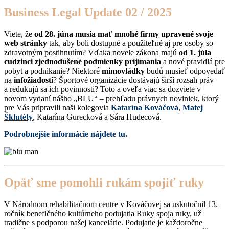
Business Legal Update 02 / 2025
Viete, že
od 28. júna musia mať mnohé firmy upravené svoje
web stránky
tak, aby boli dostupné a použiteľné aj pre osoby so
zdravotným postihnutím? Vďaka novele zákona majú
od 1. júla
cudzinci zjednodušené podmienky prijímania
a nové pravidlá pre
pobyt a podnikanie? Niektoré
mimovládky
budú musieť odpovedať
na
infožiadosti
? Športové organizácie dostávajú širší rozsah práv
a redukujú sa ich povinnosti? Toto a oveľa viac sa dozviete v
novom vydaní nášho „BLU“ – prehľadu právnych noviniek, ktorý
pre Vás pripravili naši kolegovia
Katarína Kováčová
,
Matej
Šklutéty
, Katarína Gurecková a Sára Hudecová.
Podrobnejšie informácie nájdete tu.
Opäť sme pomohli rukám spojiť ruky
V Národnom rehabilitačnom centre v Kováčovej sa uskutočnil 13.
ročník benefičného kultúrneho podujatia Ruky spoja ruky, už
tradične s podporou našej kancelárie. Podujatie je každoročne