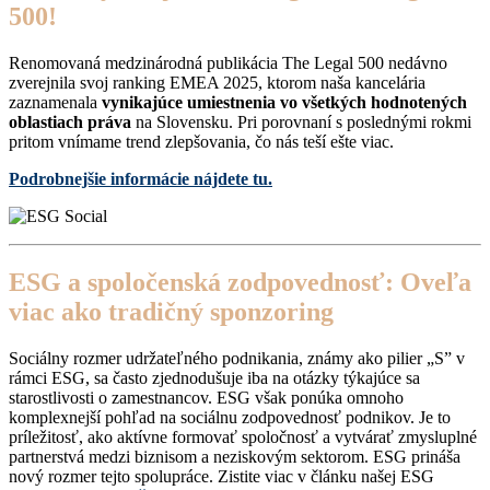
500!
Renomovaná medzinárodná publikácia The Legal 500 nedávno
zverejnila svoj ranking EMEA 2025, ktorom naša kancelária
zaznamenala
vynikajúce umiestnenia vo všetkých hodnotených
oblastiach práva
na Slovensku. Pri porovnaní s poslednými rokmi
pritom vnímame trend zlepšovania, čo nás teší ešte viac.
Podrobnejšie informácie nájdete tu.
ESG a spoločenská zodpovednosť: Oveľa
viac ako tradičný sponzoring
Sociálny rozmer udržateľného podnikania, známy ako pilier „S” v
rámci ESG, sa často zjednodušuje iba na otázky týkajúce sa
starostlivosti o zamestnancov. ESG však ponúka omnoho
komplexnejší pohľad na sociálnu zodpovednosť podnikov. Je to
príležitosť, ako aktívne formovať spoločnosť a vytvárať zmysluplné
partnerstvá medzi biznisom a neziskovým sektorom. ESG prináša
nový rozmer tejto spolupráce. Zistite viac v článku našej ESG