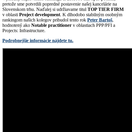
pretože sme potvrdili popredné postavenie našej kancelárie na
Slovenskom trhu. Naďalej si udržiavame titul
TOP TIER FIRM
v oblasti
Project development
. K dlhodobo stabilným osobným
rankingom našich kolegov pribudol tento rok
Peter Bartoš
,
hodnotený ako
Notable
practitioner
v oblastiach PPP/PFI a
Projects: Infrastructure.
Podrobnejšie informácie nájdete tu.