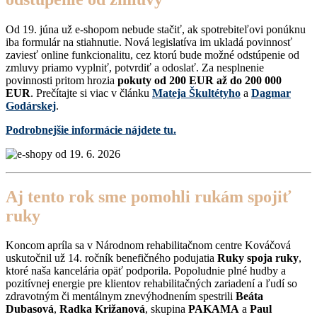
Od 19. júna už e-shopom nebude stačiť, ak spotrebiteľovi ponúknu
iba formulár na stiahnutie. Nová legislatíva im ukladá povinnosť
zaviesť online funkcionalitu, cez ktorú bude možné odstúpenie od
zmluvy priamo vyplniť, potvrdiť a odoslať. Za nesplnenie
povinnosti pritom hrozia
pokuty od 200 EUR až do 200 000
EUR
. Prečítajte si viac v článku
Mateja Škultétyho
a
Dagmar
Godárskej
.
Podrobnejšie informácie nájdete tu.
Aj tento rok sme pomohli rukám spojiť
ruky
Koncom apríla sa v Národnom rehabilitačnom centre Kováčová
uskutočnil už 14. ročník benefičného podujatia
Ruky spoja ruky
,
ktoré naša kancelária opäť podporila. Popoludnie plné hudby a
pozitívnej energie pre klientov rehabilitačných zariadení a ľudí so
zdravotným či mentálnym znevýhodnením spestrili
Beáta
Dubasová
,
Radka Križanová
, skupina
PAKAMA
a
Paul