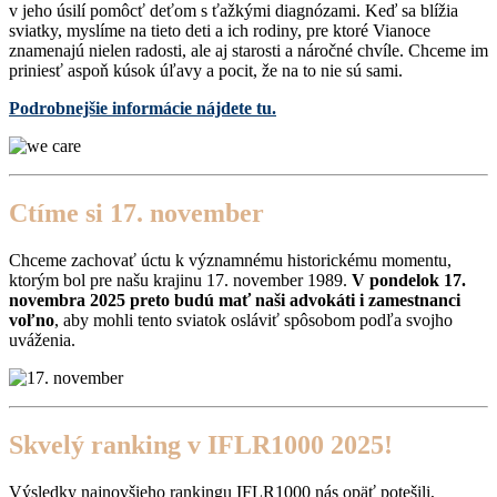
v jeho úsilí pomôcť deťom s ťažkými diagnózami. Keď sa blížia
sviatky, myslíme na tieto deti a ich rodiny, pre ktoré Vianoce
znamenajú nielen radosti, ale aj starosti a náročné chvíle. Chceme im
priniesť aspoň kúsok úľavy a pocit, že na to nie sú sami.
Podrobnejšie informácie nájdete tu.
Ctíme si 17. november
Chceme zachovať úctu k významnému historickému momentu,
ktorým bol pre našu krajinu 17. november 1989.
V pondelok 17.
novembra 2025 preto budú mať naši advokáti i zamestnanci
voľno
, aby mohli tento sviatok osláviť spôsobom podľa svojho
uváženia.
Skvelý ranking v IFLR1000 2025!
Výsledky najnovšieho rankingu IFLR1000 nás opäť potešili,