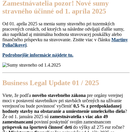
Zamestnávatelia pozor! Nové sumy
stravného účinné od 1. apríla 2025
Od 01. apríla 2025 sa menia sumy stravného pri tuzemských
pracovných cestách, od ktorých sa následne odvíjajú ďalšie sumy,
ako napríklad aj minimálna hodnota stravovacej poukážky alebo
finančného príspevku na stravovanie. Zistite viac v článku
Martiny
Poliačikovej
.
Podrobnejšie informácie nájdete tu.
Business Legal Update 01 / 2025
Viete, že podľa
nového stavebného zákona
pre orgány verejnej
moci v postavení stavebníkov pri stavbách určených na užívanie
verejnosťou bude povinnosť vyčleniť
0,5 % z predpokladanej
hodnoty stavby na obstaranie a umiestnenie umeleckého diela
?
Že od 1. januára 2025 sú
zamestnávatelia s viac ako 49
zamestnancami
povinní poskytnúť svojím zamestnancom
príspevok na športovú činnosť detí
do výšky až 275 eur ročne?