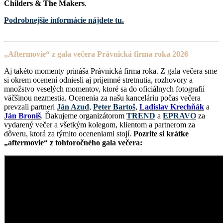
Childers & The Makers
.
Podrobnejšie informácie nájdete tu.
„Aftermovie“ z gala večera Právnická firma roka 2026
Aj takéto momenty prináša Právnická firma roka. Z gala večera sme
si okrem ocenení odniesli aj príjemné stretnutia, rozhovory a
množstvo veselých momentov, ktoré sa do oficiálnych fotografií
väčšinou nezmestia. Ocenenia za našu kanceláriu počas večera
prevzali partneri
Ján Azud
,
Peter Bartoš
,
Ladislav Krechňák
a
Ján Broniš
. Ďakujeme organizátorom
TREND
a
EPRAVO
za
vydarený večer a všetkým kolegom, klientom a partnerom za
dôveru, ktorá za týmito oceneniami stojí.
Pozrite si krátke
„aftermovie“ z tohtoročného gala večera: