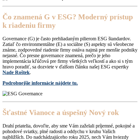
Čo znamená G v ESG? Moderný prístup
k riadeniu firmy
Governance (G) je často prehliadaným pilierom ESG štandardov.
Zatiaľ čo environmentálne (E) a sociálne (S) aspekty sú všeobecne
známe, zodpovedné riadenie firmy ostáva najmä pre menšie podniky
nejasné. Čo presne governance znamená, prečo je jeho
implementácia kľúčová pre firmy všetkých veľkostí a ako si s tým
hravo poradiť, sa dozviete v ďalšom článku našej ESG expertky
Nade Roštek
.
Podrobnejšie informácie nájdete tu.
Šťastné Vianoce a úspešný Nový rok
Drahí priatelia, dovoľte, aby sme Vám zaželali príjemné, pokojné a
pohodové sviatky, plné radosti a oddychu v kruhu Vašich
najbližších. Do nadchádzajúceho roku 2025, nech Vám hviezdy