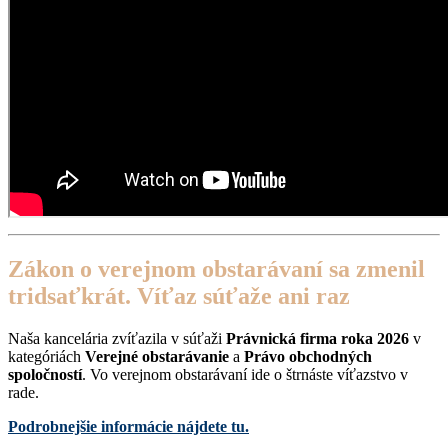
Zákon o verejnom obstarávaní sa zmenil
tridsaťkrát. Víťaz súťaže ani raz
Naša kancelária zvíťazila v súťaži
Právnická firma roka 2026
v
kategóriách
Verejné obstarávanie
a
Právo obchodných
spoločností
. Vo verejnom obstarávaní ide o štrnáste víťazstvo v
rade.
Podrobnejšie informácie nájdete tu.