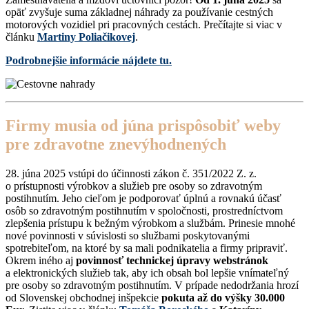
opäť zvyšuje suma základnej náhrady za používanie cestných
motorových vozidiel pri pracovných cestách. Prečítajte si viac v
článku
Martiny Poliačikovej
.
Podrobnejšie informácie nájdete tu.
Firmy musia od júna prispôsobiť weby
pre zdravotne znevýhodnených
28. júna 2025 vstúpi do účinnosti zákon č. 351/2022 Z. z.
o prístupnosti výrobkov a služieb pre osoby so zdravotným
postihnutím. Jeho cieľom je podporovať úplnú a rovnakú účasť
osôb so zdravotným postihnutím v spoločnosti, prostredníctvom
zlepšenia prístupu k bežným výrobkom a službám. Prinesie mnohé
nové povinnosti v súvislosti so službami poskytovanými
spotrebiteľom, na ktoré by sa mali podnikatelia a firmy pripraviť.
Okrem iného aj
povinnosť technickej úpravy webstránok
a elektronických služieb tak, aby ich obsah bol lepšie vnímateľný
pre osoby so zdravotným postihnutím. V prípade nedodržania hrozí
od Slovenskej obchodnej inšpekcie
pokuta až do výšky 30.000