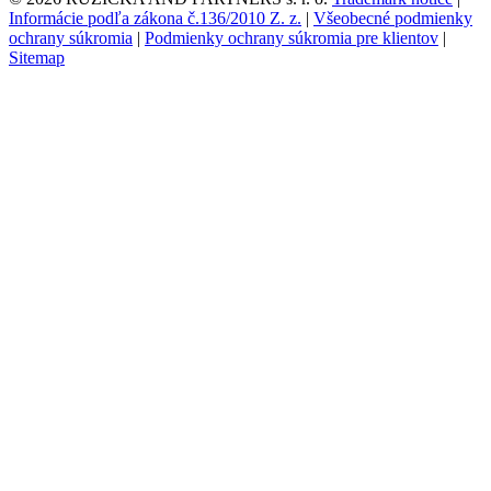
Informácie podľa zákona č.136/2010 Z. z.
|
Všeobecné podmienky
ochrany súkromia
|
Podmienky ochrany súkromia pre klientov
|
Sitemap