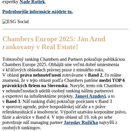
expertky
Nade Roštek
.
Podrobnejšie informácie nájdete tu.
Chambers Europe 2025: Ján Azud
rankovaný v Real Estate!
Tohtoročný ranking Chambers and Partners pokračuje publikáciou
Chambers Europe 2025. Obhájili sme veľmi dobré umiestnenia
v kľúčových oblastiach právnej praxe z minulého roku.
V oblasti
práva nehnuteľností
zotrvávame v
Band 2
, čo reálne
znamená, že v tejto oblasti podľa Chambers patríme
medzi TOP 6
právnických firiem na Slovensku
. Navyše, tento rok Chambers
v nehnuteľnostiach udelili osobný ranking nášmu partnerovi
a expertovi na infraštruktúrne projekty,
Jánovi Azudovi
, a to
v
Band 3
. Náš ranking ďalej pokračuje pozíciami v Band 3
v sporovej agende, práve hospodárskej súťaže a v práve
reštrukturalizácií a insolvencie. Výpočet uzatvára korporátne právo,
fúzie a akvizíce v Band 4. V tejto oblasti už 19. rok po sebe
potvrdzuje náš managing partner
Jaroslav Ružička
najvyšší z
osobných rankingov.