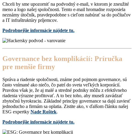
Chceli by sme upozorniť na podvodný e-mail, v ktorom je zneužité
meno a logo našej spoločnosti. Tento e-mail hromadne rozposiela
neznámy útočník, pravdepodobne s cieľom nabúrať sa do počítačov
a IT infraštruktúry príjemcov.
Podrobnejšie informácie nájdete tu.
Governance bez komplikácií: Príručka
pre menšie firmy
Správa a riadenie spoločnosti, známe pod pojmom governance, sú
často vnímané ako niečo, čo patrí do sveta veľkých korporácií.
Pravdou však je, že aj malé a stredné podniky môžu z efektívneho
riadenia výrazne profitovať. A to bez toho, aby museli zavádzať
zbytočnú byrokraciu. Základné princípy governance sa dajú zaviesť
jednoducho a firmám sa oplatia. Zistite ako, v ďalšom článku našej
ESG expertky
Nade Roštek
.
Podrobnejšie informácie nájdete tu.