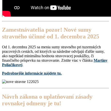
Zamestnávatelia pozor! Nové sumy
stravného účinné od 1. decembra 2025
Od 1. decembra 2025 sa menia sumy stravného pri tuzemských
pracovných cestách, od ktorých sa následne odvíjajú ďalšie sumy,
ako napríklad minimálna hodnota stravovacej poukážky, či
finančného príspevku na stravovanie. Zistite viac v článku
Martiny
Poliačikovej
.
Podrobnejšie informácie nájdete tu.
Návrh zákona o uplatňovaní zásady
rovnakej odmeny je tu!