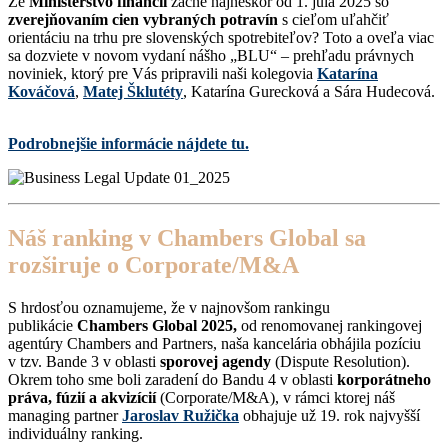
Že
Ministerstvo financií
začne najneskôr od 1. júla 2025 so
zverejňovaním cien vybraných potravín
s cieľom uľahčiť
orientáciu na trhu pre slovenských spotrebiteľov? Toto a oveľa viac
sa dozviete v novom vydaní nášho „BLU“ – prehľadu právnych
noviniek, ktorý pre Vás pripravili naši kolegovia
Katarína
Kováčová
,
Matej Šklutéty
, Katarína Gurecková a Sára Hudecová.
Podrobnejšie informácie nájdete tu.
Náš ranking v Chambers Global sa
rozširuje o Corporate/M&A
S hrdosťou oznamujeme, že v najnovšom rankingu
publikácie
Chambers Global 2025,
od renomovanej rankingovej
agentúry Chambers and Partners, naša kancelária obhájila pozíciu
v tzv. Bande 3 v oblasti
sporovej agendy
(Dispute Resolution).
Okrem toho sme boli zaradení do Bandu 4 v oblasti
korporátneho
práva, fúzií a akvizícií
(Corporate/M&A), v rámci ktorej náš
managing partner
Jaroslav Ružička
obhajuje už 19. rok najvyšší
individuálny ranking.