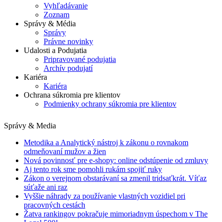
Vyhľadávanie
Zoznam
Správy & Média
Správy
Právne novinky
Udalosti a Podujatia
Pripravované podujatia
Archív podujatí
Kariéra
Kariéra
Ochrana súkromia pre klientov
Podmienky ochrany súkromia pre klientov
Správy & Media
Metodika a Analytický nástroj k zákonu o rovnakom
odmeňovaní mužov a žien
Nová povinnosť pre e-shopy: online odstúpenie od zmluvy
Aj tento rok sme pomohli rukám spojiť ruky
Zákon o verejnom obstarávaní sa zmenil tridsaťkrát. Víťaz
súťaže ani raz
Vyššie náhrady za používanie vlastných vozidiel pri
pracovných cestách
Žatva rankingov pokračuje mimoriadnym úspechom v The