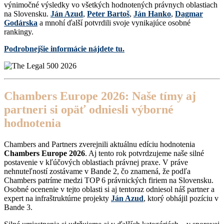
výnimočné výsledky vo všetkých hodnotených právnych oblastiach
na Slovensku.
Ján Azud
,
Peter Bartoš
,
Ján Hanko
,
Dagmar
Godárska
a mnohí ďalší potvrdili svoje vynikajúce osobné
rankingy.
Podrobnejšie informácie nájdete tu.
Chambers Europe 2026: Naše tímy aj
partneri si opäť odniesli výborné
hodnotenia
Chambers and Partners zverejnili aktuálnu edíciu hodnotenia
Chambers Europe 2026
. Aj tento rok potvrdzujeme naše silné
postavenie v kľúčových oblastiach právnej praxe. V práve
nehnuteľností zostávame v Bande 2, čo znamená, že podľa
Chambers patríme medzi TOP 6 právnických firiem na Slovensku.
Osobné ocenenie v tejto oblasti si aj tentoraz odniesol náš partner a
expert na infraštruktúrne projekty
Ján Azud
, ktorý obhájil pozíciu v
Bande 3.