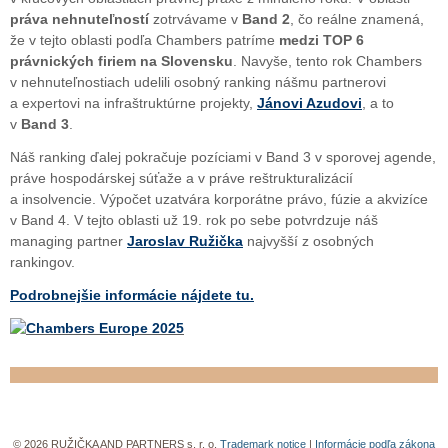
práva nehnuteľností
zotrvávame v
Band 2
, čo reálne znamená,
že v tejto oblasti podľa Chambers patríme
medzi TOP 6
právnických firiem na Slovensku
. Navyše, tento rok Chambers
v nehnuteľnostiach udelili osobný ranking nášmu partnerovi
a expertovi na infraštruktúrne projekty,
Jánovi Azudovi
, a to
v
Band 3
.
Náš ranking ďalej pokračuje pozíciami v Band 3 v sporovej agende,
práve hospodárskej súťaže a v práve reštrukturalizácií
a insolvencie. Výpočet uzatvára korporátne právo, fúzie a akvizíce
v Band 4. V tejto oblasti už 19. rok po sebe potvrdzuje náš
managing partner
Jaroslav Ružička
najvyšší z osobných
rankingov.
Podrobnejšie informácie nájdete tu.
© 2026 RUŽIČKA AND PARTNERS s. r. o.
Trademark notice
|
Informácie podľa zákona