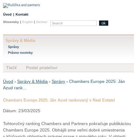
Úvod
|
Kontakt
Slovensky
|
English
|
German
ok
Správy & Média
Správy
Právne novinky
Tlačiť
Poslať priateľovi
Úvod
›
Správy & Média
›
Správy
› Chambers Europe 2025: Ján
Azud rank…
Chambers Europe 2025: Ján Azud rankovaný v Real Estate!
Dátum: 23/03/2025
Tohtoročný ranking Chambers and Partners pokračuje publikáciou
Chambers Europe 2025. Obhájili sme veľmi dobré umiestnenia
v kľúčových oblastiach právnej praxe z minulého roku. V oblasti